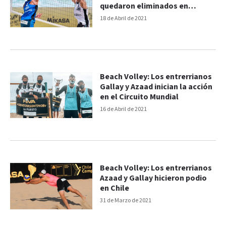
quedaron eliminados en
Cancún
18 de Abril de 2021
Beach Volley: Los entrerrianos
Gallay y Azaad inician la acción
en el Circuito Mundial
16 de Abril de 2021
Beach Volley: Los entrerrianos
Azaad y Gallay hicieron podio
en Chile
31 de Marzo de 2021