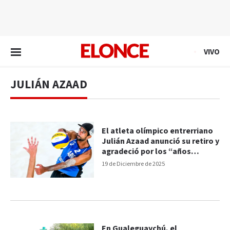
EN VIVO
VIVO
JULIÁN AZAAD
El atleta olímpico entrerriano
Julián Azaad anunció su retiro y
agradeció por los “años
maravillosos”
19 de Diciembre de 2025
En Gualeguaychú, el