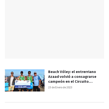
Beach Vóley: el entrerriano
Azaad volvió a consagrarse
campeón en el Circuito
Argentino
23 de Enero de 2023