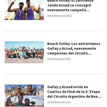
Beach Volley: El cerritense
Julián Azaad se consagró
nuevamente campeón
argentino
8 de Febrero de 2021
Beach Volley: Los entrerrianos
Gallay y Azzad, nuevamente
campeones del circuito
nacional
25 de Enero de 2021
Gallay y Azaad están en
Cuartos de Final de la 3° Etapa
del Circuito Argentino de Beach
Volley
24 de Enero de 2021