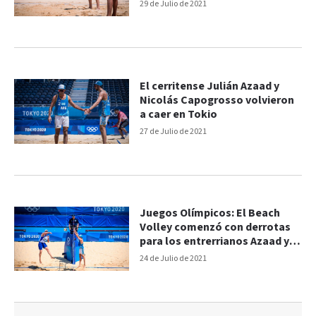
29 de Julio de 2021
El cerritense Julián Azaad y
Nicolás Capogrosso volvieron
a caer en Tokio
27 de Julio de 2021
Juegos Olímpicos: El Beach
Volley comenzó con derrotas
para los entrerrianos Azaad y
Gallay
24 de Julio de 2021