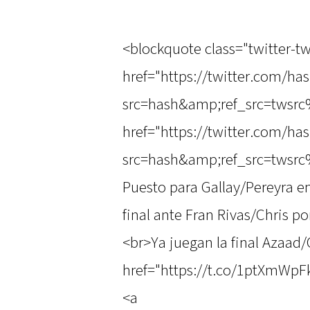
<blockquote class="twitter-tw
href="https://twitter.com/ha
src=hash&amp;ref_src=twsrc
href="https://twitter.com/ha
src=hash&amp;ref_src=twsr
Puesto para Gallay/Pereyra e
final ante Fran Rivas/Chris po
<br>Ya juegan la final Azaad
href="https://t.co/1ptXmWpF
<a