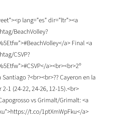
eet"><p lang="es" dir="ltr"><a
shtag/BeachVolley?
%5Etfw">#BeachVolley</a> Final <a
shtag/CSVP?
c%5Etfw">#CSVP</a><br><br>2º
n Santiago ?<br><br>?? Cayeron en la
r 2-1 (24-22, 24-26, 12-15).<br>
/Capogrosso vs Grimalt/Grimalt: <a
ku">https://t.co/1ptXmWpFku</a>