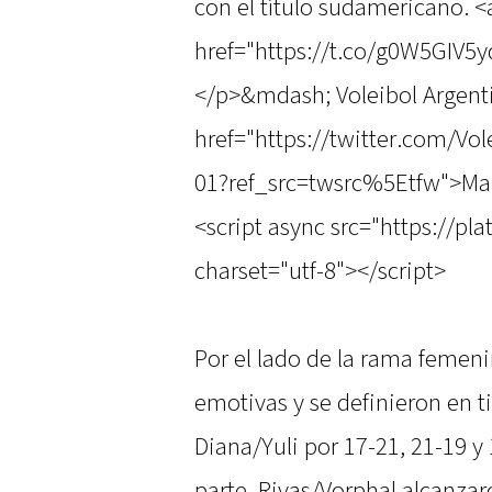
con el título sudamericano. <
href="https://t.co/g0W5GIV5
</p>&mdash; Voleibol Argent
href="https://twitter.com/V
01?ref_src=twsrc%5Etfw">Ma
<script async src="https://pl
charset="utf-8"></script>
Por el lado de la rama femen
emotivas y se definieron en t
Diana/Yuli por 17-21, 21-19 y 
parte, Rivas/Vorphal alcanzar