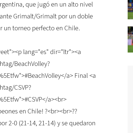
argentina, que jugó en un alto nivel
 ante Grimalt/Grimalt por un doble
r un torneo perfecto en Chile.
eet"><p lang="es" dir="ltr"><a
shtag/BeachVolley?
%5Etfw">#BeachVolley</a> Final <a
shtag/CSVP?
c%5Etfw">#CSVP</a><br>
ones en Chile! ?<br><br>??
or 2-0 (21-14, 21-14) y se quedaron