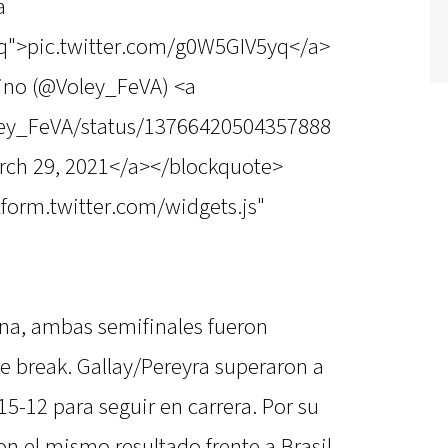
a
yq">pic.twitter.com/g0W5GIV5yq</a>
ino (@Voley_FeVA) <a
oley_FeVA/status/13766420504357888
rch 29, 2021</a></blockquote>
atform.twitter.com/widgets.js"
ina, ambas semifinales fueron
ie break. Gallay/Pereyra superaron a
15-12 para seguir en carrera. Por su
on el mismo resultado frente a Brasil