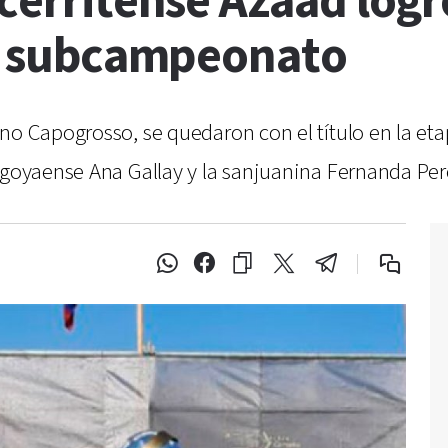
cerritense Azaad logró
 el subcampeonato
no Capogrosso, se quedaron con el título en la et
nogoyaense Ana Gallay y la sanjuanina Fernanda P