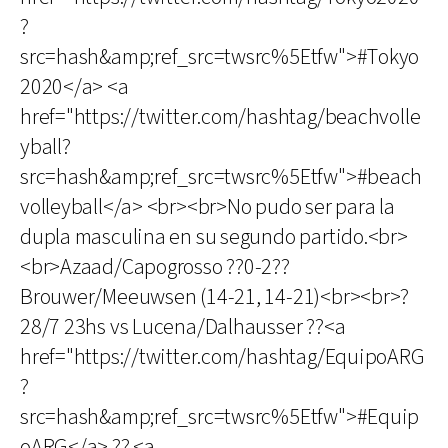
?
src=hash&amp;ref_src=twsrc%5Etfw">#Tokyo
2020</a> <a
href="https://twitter.com/hashtag/beachvolle
yball?
src=hash&amp;ref_src=twsrc%5Etfw">#beach
volleyball</a> <br><br>No pudo ser para la
dupla masculina en su segundo partido.<br>
<br>Azaad/Capogrosso ??0-2??
Brouwer/Meeuwsen (14-21, 14-21)<br><br>?
28/7 23hs vs Lucena/Dalhausser ??<a
href="https://twitter.com/hashtag/EquipoARG
?
src=hash&amp;ref_src=twsrc%5Etfw">#Equip
oARG</a> ?? <a