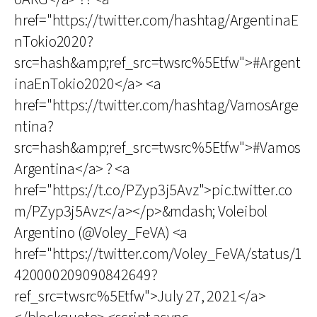
href="https://twitter.com/hashtag/ArgentinaE
nTokio2020?
src=hash&amp;ref_src=twsrc%5Etfw">#Argent
inaEnTokio2020</a> <a
href="https://twitter.com/hashtag/VamosArge
ntina?
src=hash&amp;ref_src=twsrc%5Etfw">#Vamos
Argentina</a> ? <a
href="https://t.co/PZyp3j5Avz">pic.twitter.co
m/PZyp3j5Avz</a></p>&mdash; Voleibol
Argentino (@Voley_FeVA) <a
href="https://twitter.com/Voley_FeVA/status/1
420000209090842649?
ref_src=twsrc%5Etfw">July 27, 2021</a>