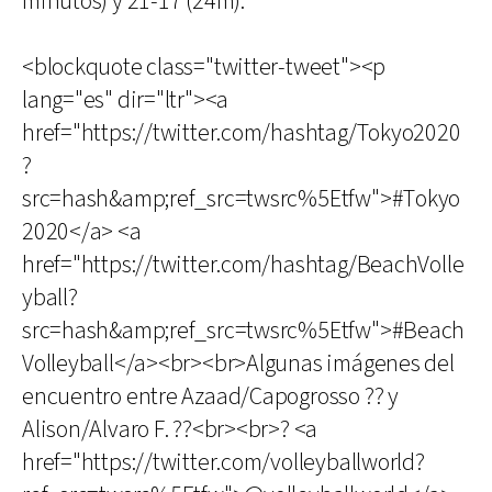
minutos) y 21-17 (24m).
<blockquote class="twitter-tweet"><p
lang="es" dir="ltr"><a
href="https://twitter.com/hashtag/Tokyo2020
?
src=hash&amp;ref_src=twsrc%5Etfw">#Tokyo
2020</a> <a
href="https://twitter.com/hashtag/BeachVolle
yball?
src=hash&amp;ref_src=twsrc%5Etfw">#Beach
Volleyball</a><br><br>Algunas imágenes del
encuentro entre Azaad/Capogrosso ?? y
Alison/Alvaro F. ??<br><br>? <a
href="https://twitter.com/volleyballworld?