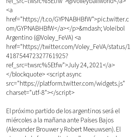
ref_src=twsrc%5Etfw">@volleyballworld</a>
<a
href="https://t.co/GYPNABHBfW">pic.twitter.c
om/GYPNABHBfW</a></p>&mdash; Voleibol
Argentino (@Voley_FeVA) <a
href="https://twitter.com/Voley_FeVA/status/1
418754472327761925?
ref_src=twsrc%5Etfw">July 24, 2021</a>
</blockquote> <script async
src="https://platform.twitter.com/widgets.js"
charset="utf-8"></script>
El próximo partido de los argentinos será el
miércoles a la mañana ante Países Bajos
(Alexander Brouwer y Robert Meeuwsen). El