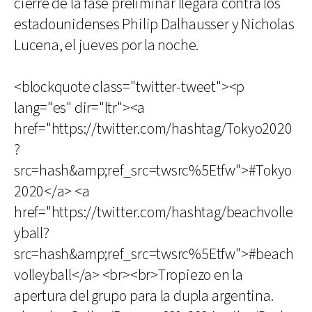
cierre de la fase preliminar llegará contra los
estadounidenses Philip Dalhausser y Nicholas
Lucena, el jueves por la noche.
<blockquote class="twitter-tweet"><p
lang="es" dir="ltr"><a
href="https://twitter.com/hashtag/Tokyo2020
?
src=hash&amp;ref_src=twsrc%5Etfw">#Tokyo
2020</a> <a
href="https://twitter.com/hashtag/beachvolle
yball?
src=hash&amp;ref_src=twsrc%5Etfw">#beach
volleyball</a> <br><br>Tropiezo en la
apertura del grupo para la dupla argentina.