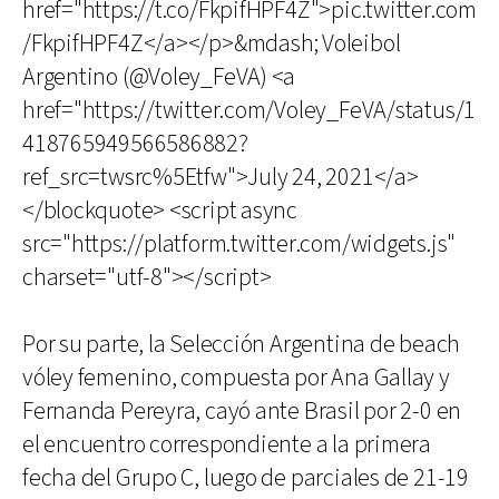
href="https://t.co/FkpifHPF4Z">pic.twitter.com
/FkpifHPF4Z</a></p>&mdash; Voleibol
Argentino (@Voley_FeVA) <a
href="https://twitter.com/Voley_FeVA/status/1
418765949566586882?
ref_src=twsrc%5Etfw">July 24, 2021</a>
</blockquote> <script async
src="https://platform.twitter.com/widgets.js"
charset="utf-8"></script>
Por su parte, la Selección Argentina de beach
vóley femenino, compuesta por Ana Gallay y
Fernanda Pereyra, cayó ante Brasil por 2-0 en
el encuentro correspondiente a la primera
fecha del Grupo C, luego de parciales de 21-19