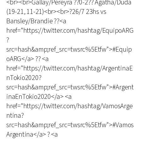
<br><br>Gallay/Pereyra ??0-2?? Agatha/Duda
(19-21, 11-21)<br><br>?26/7 23hs vs
Bansley/Brandie ??<a
href="https://twitter.com/hashtag/EquipoARG
?
src=hash&amp;ref_src=twsrc%5Etfw">#Equip
oARG</a> ?? <a
href="https://twitter.com/hashtag/ArgentinaE
nTokio2020?
src=hash&amp;ref_src=twsrc%5Etfw">#Argent
inaEnTokio2020</a> <a
href="https://twitter.com/hashtag/VamosArge
ntina?
src=hash&amp;ref_src=twsrc%5Etfw">#Vamos
Argentina</a> ? <a