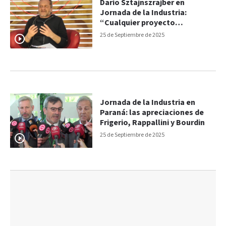
Darío Sztajnszrajber en
Jornada de la Industria:
“Cualquier proyecto
emancipador se construye con
25 de Septiembre de 2025
el otro”
Jornada de la Industria en
Paraná: las apreciaciones de
Frigerio, Rappallini y Bourdin
25 de Septiembre de 2025