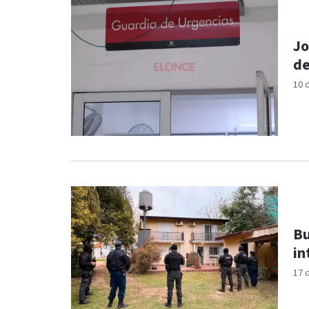
Jo
de
10 
Bu
in
17 