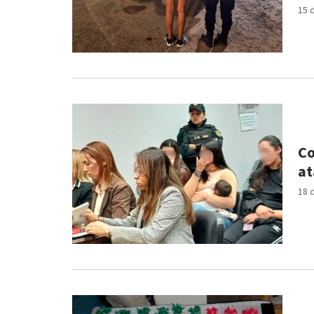
15 
Co
at
18 