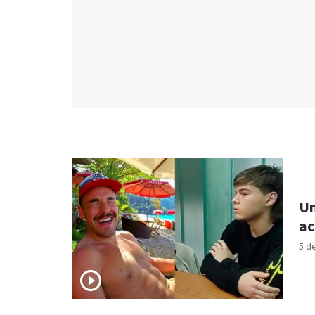
Un
ac
5 d