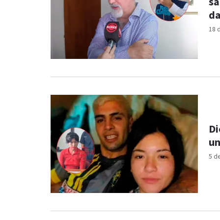
sa
d
18 
Di
un
5 d