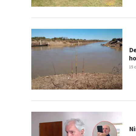
De
ho
15 
Ni