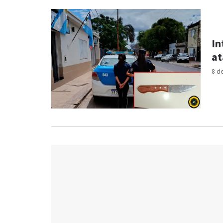
In
at
8 d