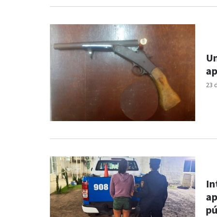
Un
ap
23 
In
ap
pú