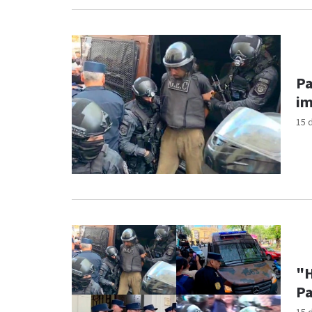
Pa
im
15 
"H
Pa