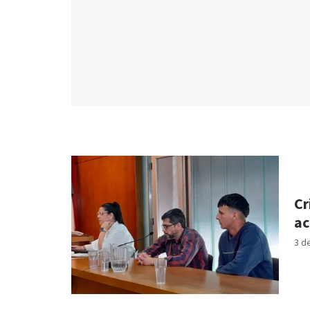
Cr
ac
3 d