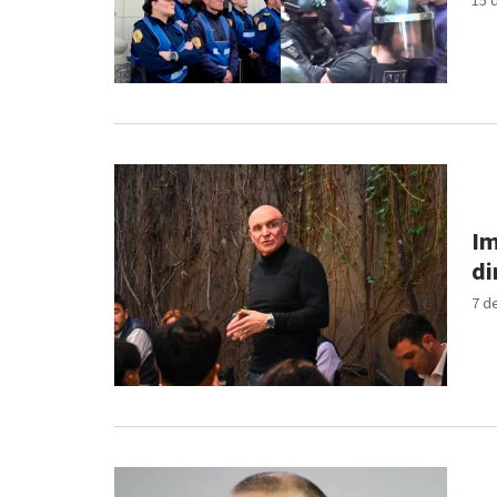
15 
Im
di
7 d