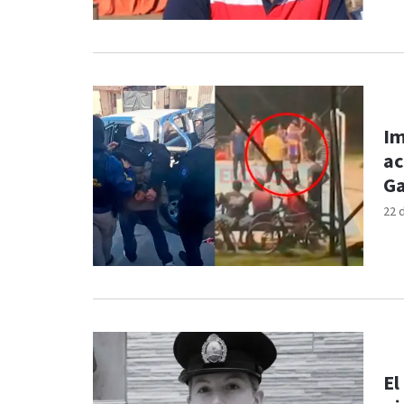
Im
ac
G
22 
El