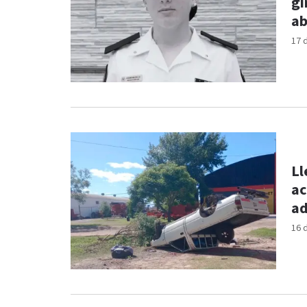
gi
ab
17 
Ll
ac
ad
16 