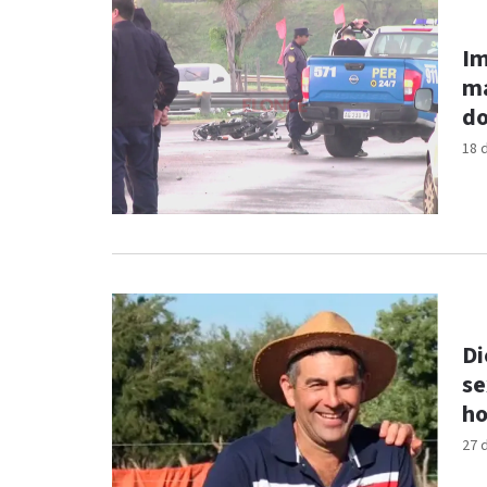
Im
ma
do
18 
Di
se
ho
27 