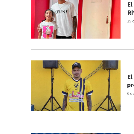
El
Ri
25 
El
pr
6 d