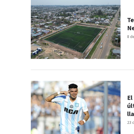
Te
Ne
8 d
El
úl
ll
23 