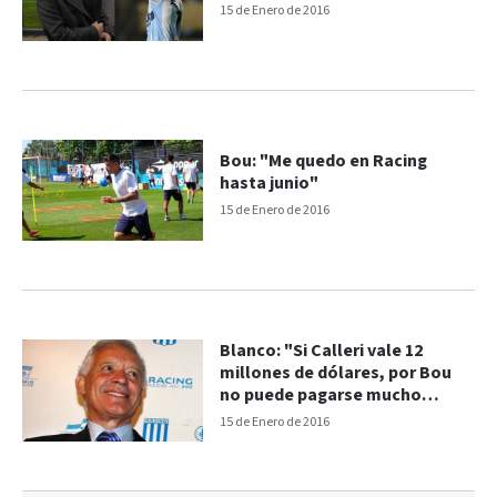
15 de Enero de 2016
Bou: "Me quedo en Racing
hasta junio"
15 de Enero de 2016
Blanco: "Si Calleri vale 12
millones de dólares, por Bou
no puede pagarse mucho
menos"
15 de Enero de 2016