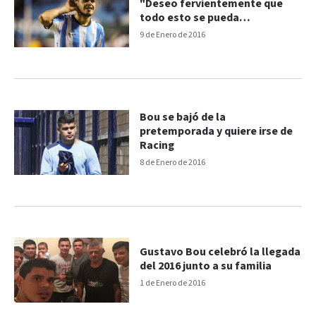
"Deseo fervientemente que
todo esto se pueda
solucionar"
9 de Enero de 2016
Bou se bajó de la
pretemporada y quiere irse de
Racing
8 de Enero de 2016
Gustavo Bou celebró la llegada
del 2016 junto a su familia
1 de Enero de 2016