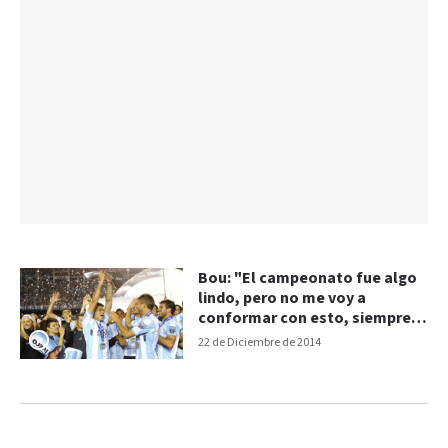
Bou: "El campeonato fue algo
lindo, pero no me voy a
conformar con esto, siempre
voy a querer más"
22 de Diciembre de 2014