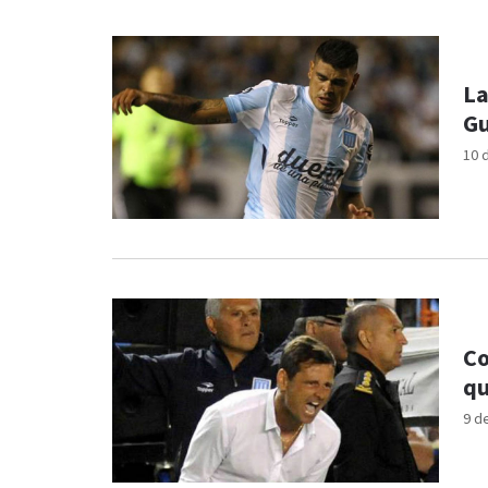
La
Gu
10 
Co
qu
9 d