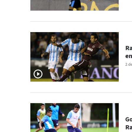
Ra
en
2 d
Go
Ra