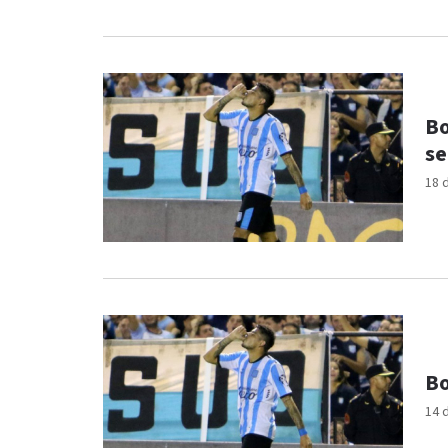
Bo
se
18 
Bo
14 