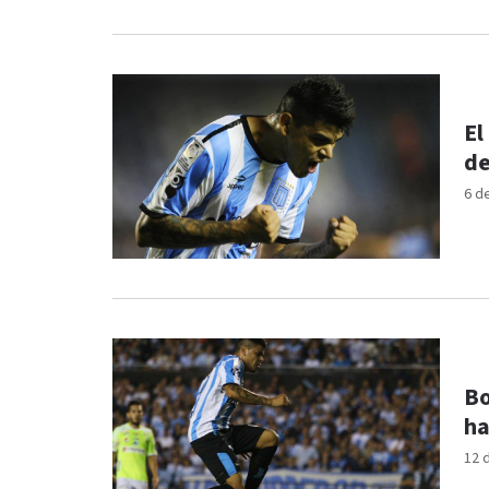
El
de
6 d
Bo
ha
12 