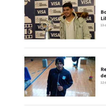
Bo
Li
13 
Re
de
12 