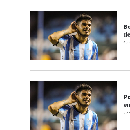
Bo
de
9 d
Po
en
5 d