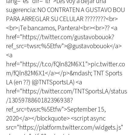
lang="es" dir="ltr">Les voy a dejar una
sugerencia: NO CONTRATEN A GUSTAVO BOU
PARA ARREGLAR SU CELULAR ????????<br>
<br>¡Te bancamos, Pantera!<br><br>?? <a
href="https://twitter.com/gustavobouok?
ref_src=twsrc%5Etfw">@gustavobouok</a>
<a
href="https://t.co/fQln82M6X1">pic.twitter.co
m/fQln82M6X1</a></p>&mdash; TNT Sports
LA (en ??) (@TNTSportsLA) <a
href="https://twitter.com/TNTSportsLA/status
/1305978860182396938?
ref_src=twsrc%5Etfw">September 15,
2020</a></blockquote> <script async
src="https://platform.twitter.com/widgets.js"