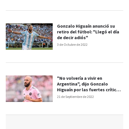
Gonzalo Higuaín anunció su
retiro del fútbol: "Llegó el día
de decir adiós"
3 de Octubre de 2022
"No volvería a vivir en
Argentina", dijo Gonzalo
Higuaín por las fuertes críticas
que recibió
21 de Septiembre de 2022