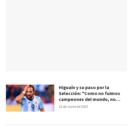
Higuaín y su paso por la
Selección: "Como no fuimos
campeones del mundo, no
sirvió"
23 de Junio de 2022