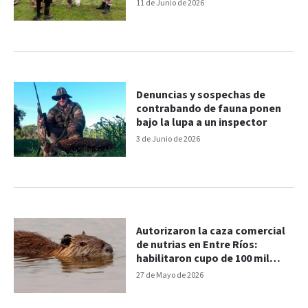
11 de Junio de 2026
Denuncias y sospechas de
contrabando de fauna ponen
bajo la lupa a un inspector
3 de Junio de 2026
Autorizaron la caza comercial
de nutrias en Entre Ríos:
habilitaron cupo de 100 mil
ejemplares
27 de Mayo de 2026