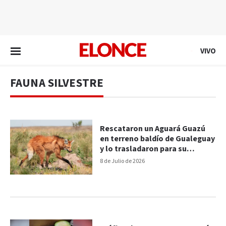
EN VIVO
VIVO
FAUNA SILVESTRE
Rescataron un Aguará Guazú
en terreno baldío de Gualeguay
y lo trasladaron para su
recuperación
8 de Julio de 2026