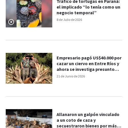
Tráfico de tortugas en Paraná:
el implicado “lo tenía como un
negocio temporal”
8 de Julio de 2026
Empresario pagó US$40.000 por
cazar un ciervo en Entre Ríos y
ahora se investiga presunto
tráfico de fauna
21 de Junio de 2026
Allanaron un galpón vinculado
a un coto de caza y
secuestraron bienes por más