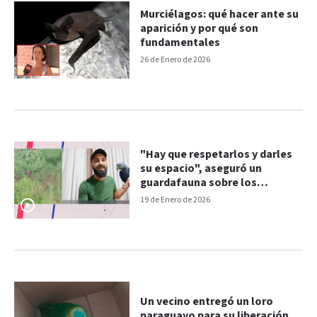
Murciélagos: qué hacer ante su
aparición y por qué son
fundamentales
26 de Enero de 2026
"Hay que respetarlos y darles
su espacio", aseguró un
guardafauna sobre los
carpinchos en la costa de
19 de Enero de 2026
Paraná
Un vecino entregó un loro
paraguayo para su liberación