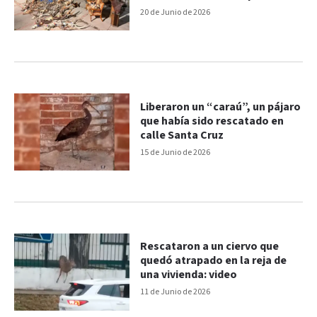
de $1300 millones
20 de Junio de 2026
Liberaron un “caraú”, un pájaro
que había sido rescatado en
calle Santa Cruz
15 de Junio de 2026
Rescataron a un ciervo que
quedó atrapado en la reja de
una vivienda: video
11 de Junio de 2026