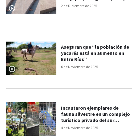
continúen con su rol
2 de Diciembre de 2025
ecológico”
Aseguran que “la población de
yacarés está en aumento en
Entre Ríos”
6 de Noviembre de 2025
Incautaron ejemplares de
fauna silvestre en un complejo
turístico privado del sur
entrerriano
4 de Noviembre de 2025