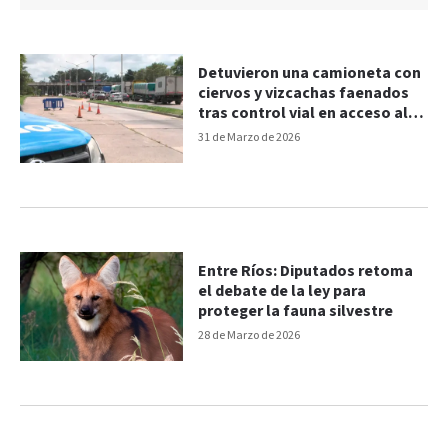
Detuvieron una camioneta con
ciervos y vizcachas faenados
tras control vial en acceso al
Túnel Subfluvial
31 de Marzo de 2026
Entre Ríos: Diputados retoma
el debate de la ley para
proteger la fauna silvestre
28 de Marzo de 2026