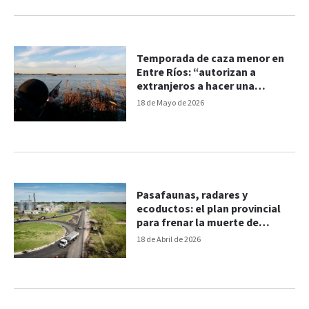
Temporada de caza menor en
Entre Ríos: “autorizan a
extranjeros a hacer una
matanza por diversión”
18 de Mayo de 2026
Pasafaunas, radares y
ecoductos: el plan provincial
para frenar la muerte de
animales silvestres en rutas
18 de Abril de 2026