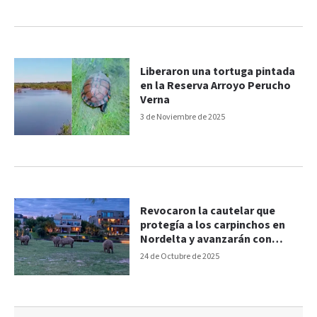
Liberaron una tortuga pintada
en la Reserva Arroyo Perucho
Verna
3 de Noviembre de 2025
Revocaron la cautelar que
protegía a los carpinchos en
Nordelta y avanzarán con
métodos de control
24 de Octubre de 2025