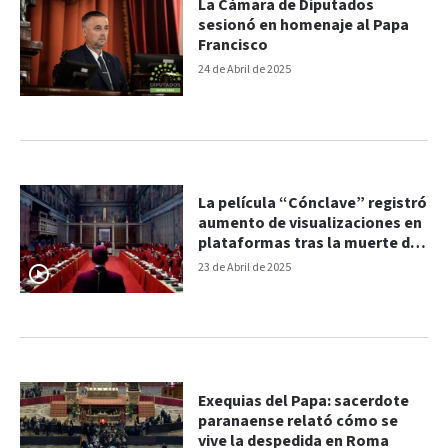
La Cámara de Diputados
sesionó en homenaje al Papa
Francisco
24 de Abril de 2025
La película “Cónclave” registró
aumento de visualizaciones en
plataformas tras la muerte del
Papa
23 de Abril de 2025
Exequias del Papa: sacerdote
paranaense relató cómo se
vive la despedida en Roma