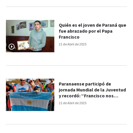
Quién es el joven de Paraná que
fue abrazado por el Papa
Francisco
21 de Abril de 2025
Paranaense participó de
jornada Mundial de la Juventud
y recordó: “Francisco nos
habló de soñar sin miedo”
21 de Abril de 2025