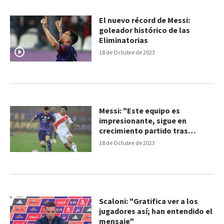
El nuevo récord de Messi:
goleador histórico de las
Eliminatorias
18 de Octubre de 2023
Messi: "Este equipo es
impresionante, sigue en
crecimiento partido tras
partido"
18 de Octubre de 2023
Scaloni: "Gratifica ver a los
jugadores así; han entendido el
mensaje"