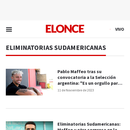
EN VIVO
VIVO
ELIMINATORIAS SUDAMERICANAS
Pablo Maffeo tras su
convocatoria a la Selección
argentina: "Es un orgullo para
mí y la familia"
11 de Noviembre de 2023
Eliminatorias Sudamericanas: