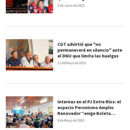
jugador de Central
3 de Junio de 2025
CGT advirtió que "no
permanecerá en silencio" ante
el DNU que limita las huelgas
21 de Mayo de 2025
Internas en el PJ Entre Ríos: el
espacio Peronismo Amplio
Renovador “exige Boleta
Única”
8 de Mayo de 2025