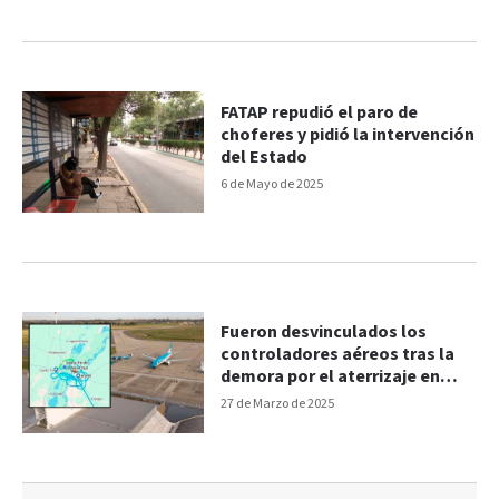
FATAP repudió el paro de
choferes y pidió la intervención
del Estado
6 de Mayo de 2025
Fueron desvinculados los
controladores aéreos tras la
demora por el aterrizaje en
Santa Fe
27 de Marzo de 2025