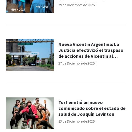
29 de Diciembre de 2025
Nueva Vicentin Argentina: La
Justicia efectivizó el traspaso
de acciones de Vicentin al
Grupo Grassi
27 de Diciembre de 2025
Turf emitió un nuevo
comunicado sobre el estado de
salud de Joaquín Levinton
13 de Diciembre de 2025