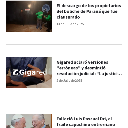
El descargo de los propietarios
del boliche de Paraná que fue
clausurado
13 de Julio de 2025
Gigared aclaró versiones
“erróneas” y desmintió
resolución judicial: “La justicia
no falló”
2 de Julio de 2025
Falleció Luis Pascual Dri, el
fraile capuchino entrerriano