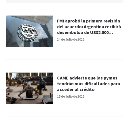
FMI aprobó la primera revisión
del acuerdo: Argentina recibirá
desembolso de US$2.000
millones
24 de Julio de 2025
CAME advierte que las pymes
tendrán más dificultades para
acceder al crédito
15 de Julio de 2025