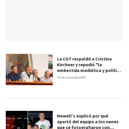
La CGT respaldó a Cristina
Kirchner y repudió "la
embestida mediática y política
sobre la Justicia"
10 de Junio de 2025
Newell’s explicó por qué
apartó del equipo a los nenes
que se fotografiaron con