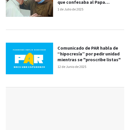
que confesaba al Papa
Francisco
1 de Julio de 2025
Comunicado de PAR habla de
“hipocresía” por pedir unidad
mientras se "proscribe listas"
12 de Junio de 2025