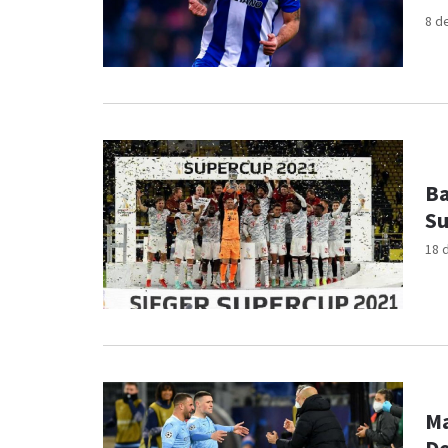
8 d
Ba
Su
18 
Ma