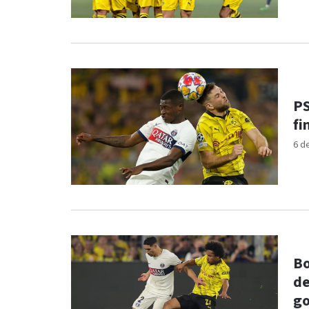
PS
fi
6 d
Bo
de
go