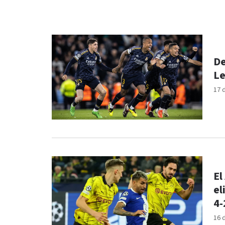
De
Le
17 
El
el
4-
16 