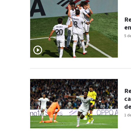
Re
en
5 d
Re
ca
de
1 d