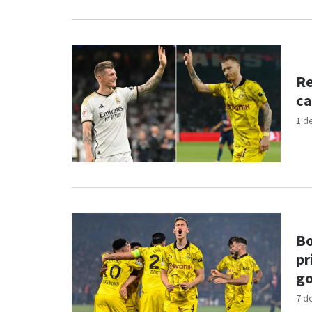
Re
ca
1 d
Bo
pr
go
7 d