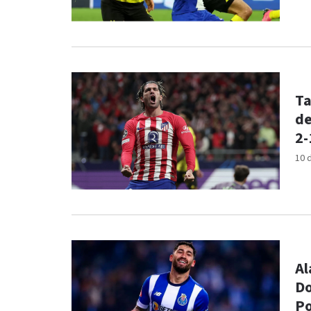
Ta
de
2-
10 
Al
Do
Po