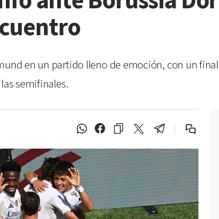
unfó ante Borussia D
cuentro
tmund en un partido lleno de emoción, con un fin
las semifinales.