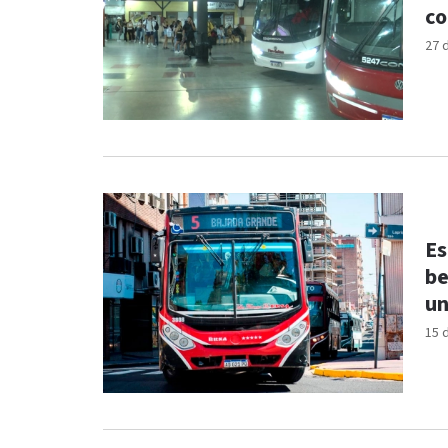
co
27 
Es
be
un
15 