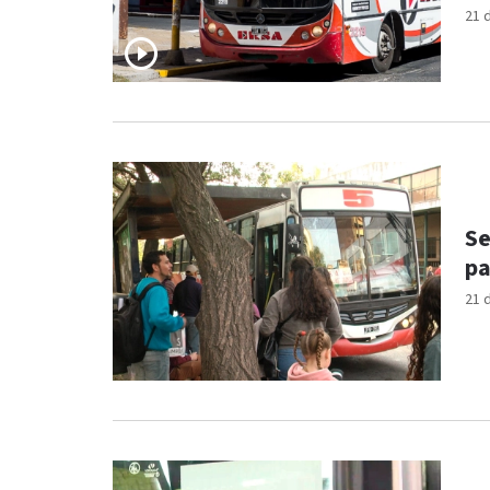
21 
Se
pa
21 