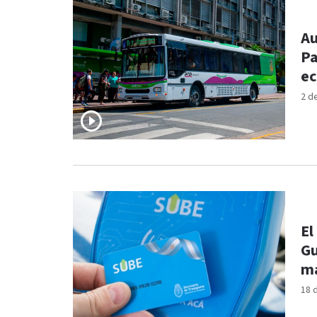
Au
Pa
ec
2 d
El
Gu
m
18 