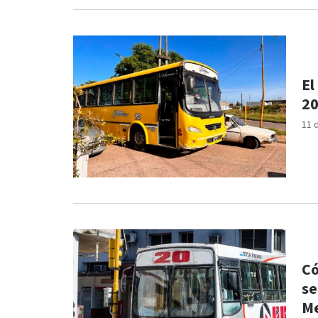
El
20
11 
Có
se
Me