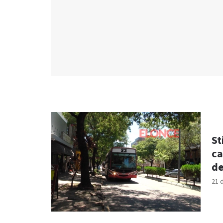
St
ca
de
21 