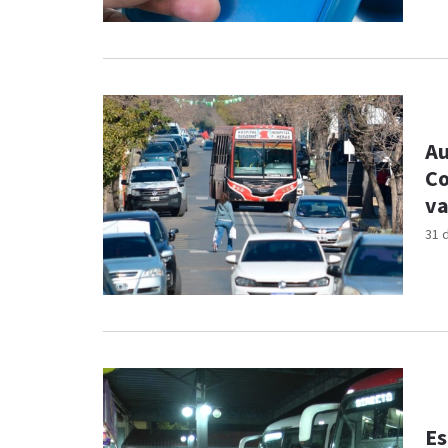
Au
Co
va
31 
Es