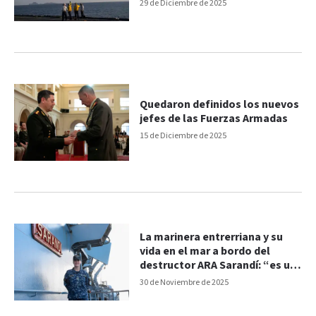
Armada
29 de Diciembre de 2025
Quedaron definidos los nuevos
jefes de las Fuerzas Armadas
15 de Diciembre de 2025
La marinera entrerriana y su
vida en el mar a bordo del
destructor ARA Sarandí: “es un
orgullo”
30 de Noviembre de 2025