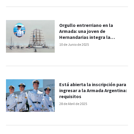
Orgullo entrerriano en la
Armada: una joven de
Hernandarias integra la
tripulación de la Fragata
10 de Junio de 2025
Libertad
Está abierta la inscripción para
ingresar a la Armada Argentina:
requisitos
28 de Abril de 2025