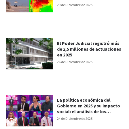
Nuevo
29 de Diciembre de 2025
El Poder Judicial registró más
de 2,5 millones de actuaciones
en 2025
26 de Diciembre de 2025
La política económica del
Gobierno en 2025 y su impacto
social: el análisis de los
periodistas de El Ventilador
24 de Diciembre de 2025