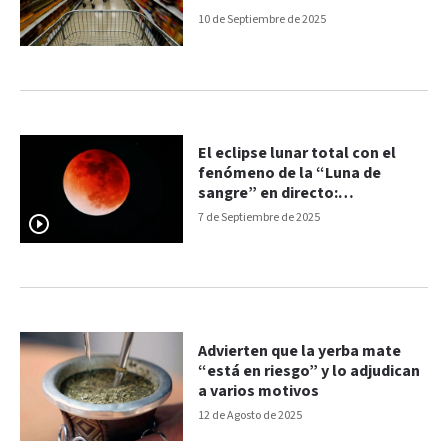
10 de Septiembre de 2025
El eclipse lunar total con el
fenómeno de la “Luna de
sangre” en directo:
transmisión en vivo
7 de Septiembre de 2025
Advierten que la yerba mate
“está en riesgo” y lo adjudican
a varios motivos
12 de Agosto de 2025