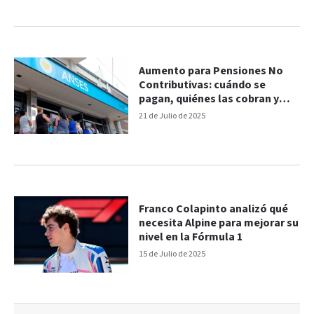
Aumento para Pensiones No
Contributivas: cuándo se
pagan, quiénes las cobran y
cómo acceder
21 de Julio de 2025
Franco Colapinto analizó qué
necesita Alpine para mejorar su
nivel en la Fórmula 1
15 de Julio de 2025