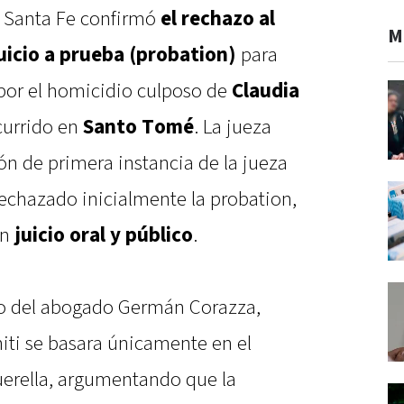
 Santa Fe confirmó
el rechazo al
M
uicio a prueba (probation)
para
por el homicidio culposo de
Claudia
currido en
Santo Tomé
. La jueza
ión de primera instancia de la jueza
rechazado inicialmente la probation,
un
juicio oral y público
.
rgo del abogado Germán Corazza,
niti se basara únicamente en el
querella, argumentando que la