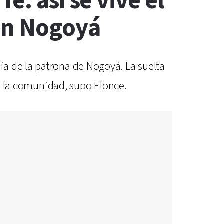
e: así se vive el
en Nogoyá
a de la patrona de Nogoyá. La suelta
 y la comunidad, supo Elonce.