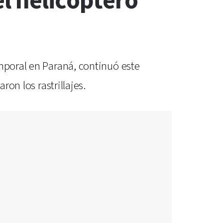
l helicóptero
emporal en Paraná, continuó este
ron los rastrillajes.