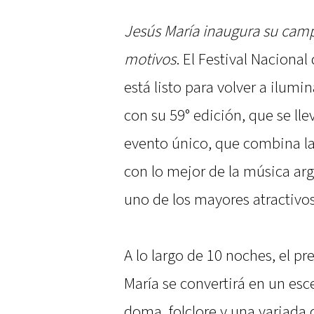
Jesús María inaugura su camp
motivos
. El Festival Naciona
está listo para volver a ilum
con su 59° edición, que se lle
evento único, que combina la
con lo mejor de la música a
uno de los mayores atractivos
A lo largo de 10 noches, el p
María se convertirá en un es
doma, folclore y una variada 