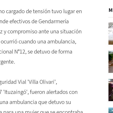
M
ho cargado de tensión tuvo lugar en
donde efectivos de Gendarmería
ez y compromiso ante una situación
 ocurrió cuando una ambulancia,
cional N°12, se detuvo de forma
rgente.
ridad Vial 'Villa Olivari',
'Ituzaingó', fueron alertados con
e una ambulancia que detuvo su
ia para una mujer que se encontraba