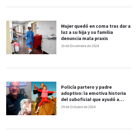
Mujer quedó en coma tras dar a
luz a su hija y su familia
denuncia mala praxis
16 de Diciembre de 2024
Policía partero y padre
adoptivo: la emotiva historia
del suboficial que ayudó a
parturienta
29 de Octubre de 2024