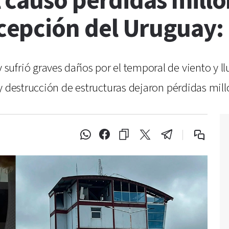
causó pérdidas millon
pción del Uruguay: l
ufrió graves daños por el temporal de viento y ll
 destrucción de estructuras dejaron pérdidas millo