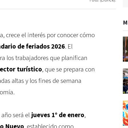
Foto: (Elonce).
M
sta, crece el interés por conocer cómo
ndario de feriados 2026
. El
a los trabajadores que planifican
ector turístico
, que se prepara con
das altas y los fines de semana
nomía.
l año será el
jueves 1° de enero
,
ño Nuevo
, establecido como