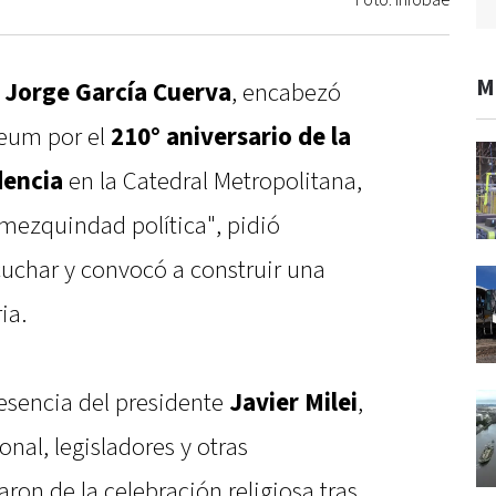
Foto: Infobae
M
,
Jorge García Cuerva
, encabezó
deum por el
210° aniversario de la
dencia
en la Catedral Metropolitana,
 mezquindad política", pidió
cuchar y convocó a construir una
ia.
esencia del presidente
Javier Milei
,
nal, legisladores y otras
ron de la celebración religiosa tras