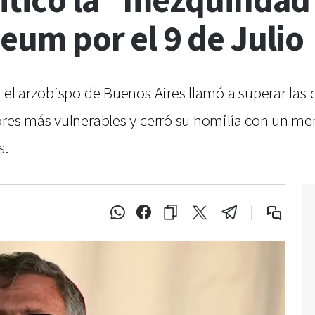
iticó la "mezquindad p
deum por el 9 de Julio
 el arzobispo de Buenos Aires llamó a superar las d
ores más vulnerables y cerró su homilía con un men
s.