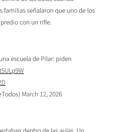
s familias señalaron que uno de los
predio con un rifle.
 una escuela de Pilar: piden
o1t5ULp9W
2D
DeTodos)
March 12, 2026
estaban dentro de las aulas. Un