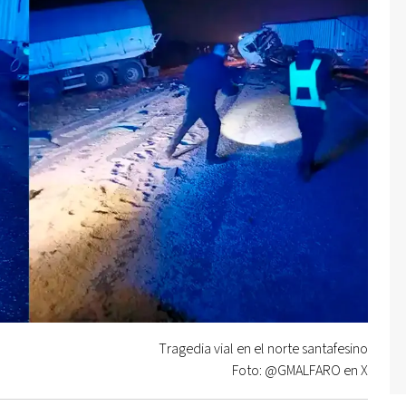
Tragedia vial en el norte santafesino
Foto: @GMALFARO en X