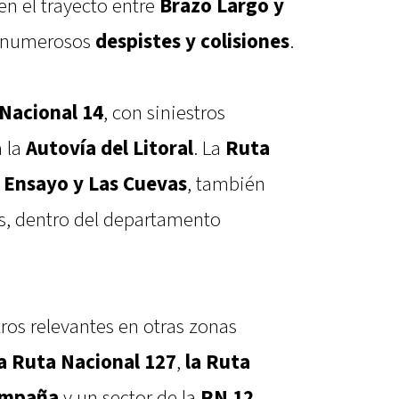
en el trayecto entre
Brazo Largo y
n numerosos
despistes y colisiones
.
Nacional 14
, con siniestros
a la
Autovía del Litoral
. La
Ruta
 Ensayo y Las Cuevas
, también
as, dentro del departamento
ros relevantes en otras zonas
la Ruta Nacional 127
,
la Ruta
Campaña
y un sector de la
RN 12