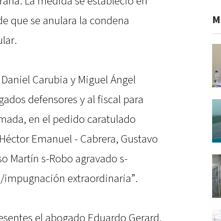
raná. La medida se estableció en
M
 de que se anulara la condena
lar.
 Daniel Carubia y Miguel Ángel
ados defensores y al fiscal para
amada, en el pedido caratulado
s, Héctor Emanuel - Cabrera, Gustavo
so Martín s-Robo agravado s-
s/impugnación extraordinaria”.
resentes el abogado Eduardo Gerard,