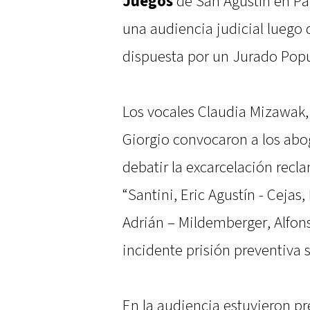
Juegos
de San Agustín en Pa
una audiencia judicial luego
dispuesta por un Jurado Popu
Los vocales Claudia Mizawak,
Giorgio convocaron a los abog
debatir la excarcelación recl
“Santini, Eric Agustín - Ceja
Adrián – Mildemberger, Alfon
incidente prisión preventiva 
En la audiencia estuvieron p