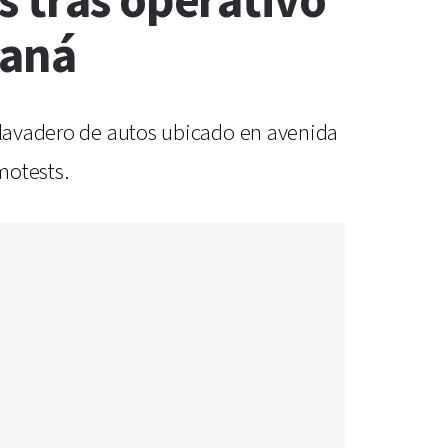
s tras operativo
raná
y lavadero de autos ubicado en avenida
motests.