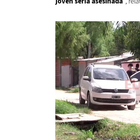
joven
sería asesinada
”, rela