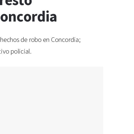
rresto
Concordia
or hechos de robo en Concordia;
vo policial.