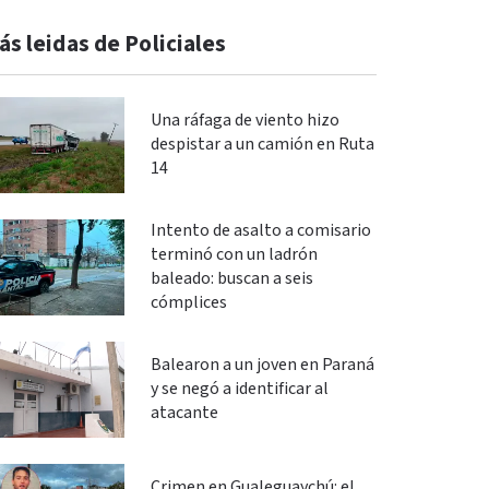
ás leidas de Policiales
Una ráfaga de viento hizo
despistar a un camión en Ruta
14
Intento de asalto a comisario
terminó con un ladrón
baleado: buscan a seis
cómplices
Balearon a un joven en Paraná
y se negó a identificar al
atacante
Crimen en Gualeguaychú: el