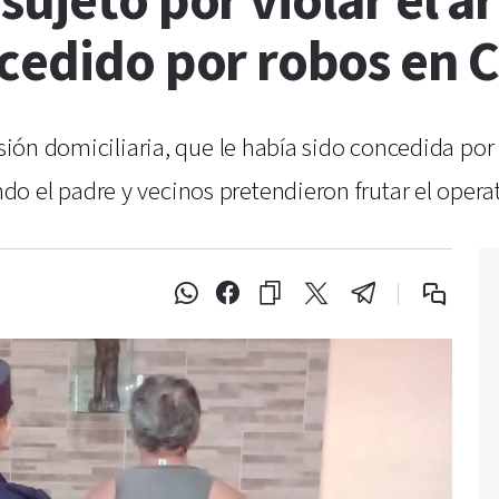
sujeto por violar el a
ncedido por robos en 
risión domiciliaria, que le había sido concedida p
 el padre y vecinos pretendieron frutar el operati