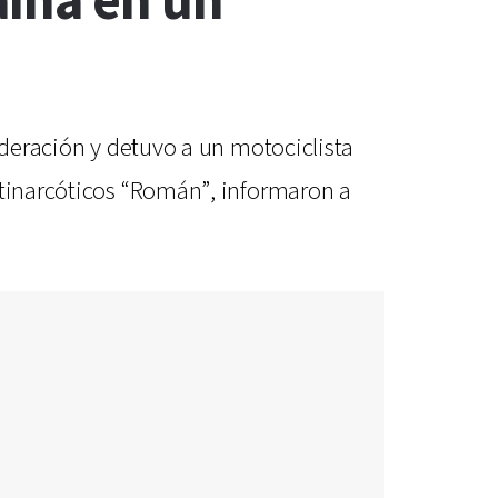
aína en un
ederación y detuvo a un motociclista
ntinarcóticos “Román”, informaron a