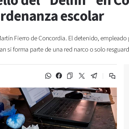
ello del “Delfín” en C
ordenanza escolar
 Martín Fierro de Concordia. El detenido, empleado
gan si forma parte de una red narco o solo resguar