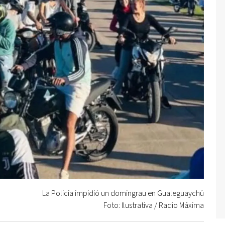
La Policía impidió un domingrau en Gualeguaychú
Foto: Ilustrativa / Radio Máxima