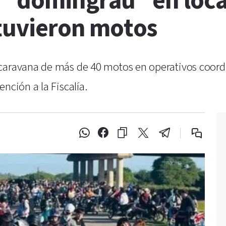
 “domingrau” en loca
etuvieron motos
caravana de más de 40 motos en operativos coordi
nción a la Fiscalía.