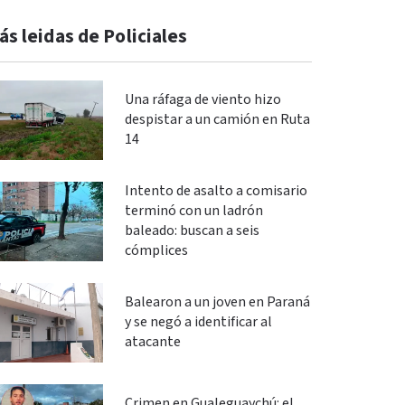
ás leidas de Policiales
Una ráfaga de viento hizo
despistar a un camión en Ruta
14
Intento de asalto a comisario
terminó con un ladrón
baleado: buscan a seis
cómplices
Balearon a un joven en Paraná
y se negó a identificar al
atacante
Crimen en Gualeguaychú: el