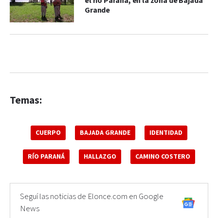
el río Paraná, en la zona de Bajada
Grande
Temas:
CUERPO
BAJADA GRANDE
IDENTIDAD
RÍO PARANÁ
HALLAZGO
CAMINO COSTERO
Seguí las noticias de Elonce.com en Google
News