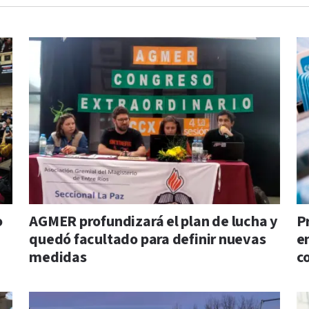
o
AGMER profundizará el plan de lucha y
P
quedó facultado para definir nuevas
e
medidas
c