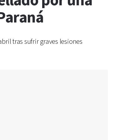
ellado por una
 Paraná
il tras sufrir graves lesiones