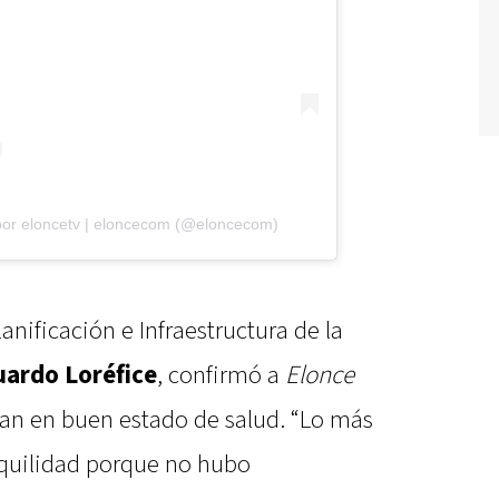
por eloncetv | eloncecom (@eloncecom)
lanificación e Infraestructura de la
ardo Loréfice
, confirmó a
Elonce
ran en buen estado de salud. “Lo más
nquilidad porque no hubo