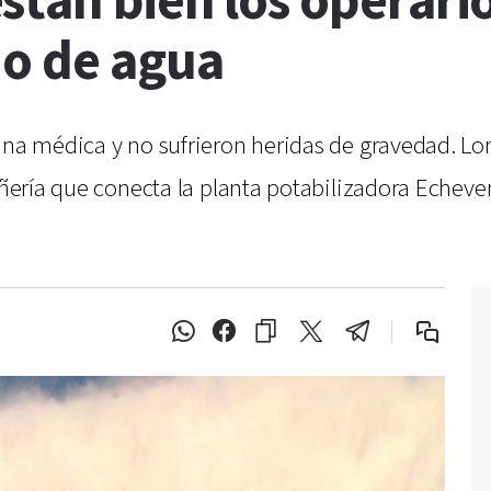
tán bien los operari
ño de agua
una médica y no sufrieron heridas de gravedad. Lor
añería que conecta la planta potabilizadora Echever