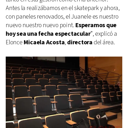
Antes la realizábamos en el skatepark y ahora,
con paneles renovados, el Juanele es nuestro
nuevo nuestro nuevo point.
Esperamos que
hoy sea una fecha espectacular
”, explicó a
Elonce
Micaela Acosta
,
directora
del área.