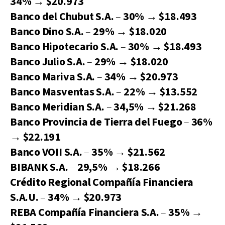
34%
→
$20.973
Banco del Chubut S.A.
–
30%
→
$18.493
Banco Dino S.A.
–
29%
→
$18.020
Banco Hipotecario S.A.
–
30%
→
$18.493
Banco Julio S.A.
–
29%
→
$18.020
Banco Mariva S.A.
–
34%
→
$20.973
Banco Masventas S.A.
–
22%
→
$13.552
Banco Meridian S.A.
–
34,5%
→
$21.268
Banco Provincia de Tierra del Fuego
–
36%
→
$22.191
Banco VOII S.A.
–
35%
→
$21.562
BIBANK S.A.
–
29,5%
→
$18.266
Crédito Regional Compañía Financiera
S.A.U.
–
34%
→
$20.973
REBA Compañía Financiera S.A.
–
35%
→