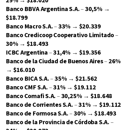
29%
→
$18.020
Banco BBVA Argentina S.A.
–
30,5%
→
$18.799
Banco Macro S.A.
–
33%
→
$20.339
Banco Credicoop Cooperativo Limitado
–
30%
→
$18.493
ICBC Argentina
–
31,4%
→
$19.356
Banco de la Ciudad de Buenos Aires
–
26%
→
$16.010
Banco BICA S.A.
–
35%
→
$21.562
Banco CMF S.A.
–
31%
→
$19.112
Banco Comafi S.A.
–
30,25%
→
$18.648
Banco de Corrientes S.A.
–
31%
→
$19.112
Banco de Formosa S.A.
–
30%
→
$18.493
Banco de la Provincia de Córdoba S.A.
–