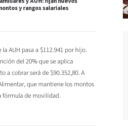
familiares y AUH: fijan nuevos
montos y rangos salariales
 la AUH pasa a $112.941 por hijo.
ención del 20% que se aplica
o a cobrar será de $90.352,80. A
a Alimentar, que mantiene los montos
la fórmula de movilidad.