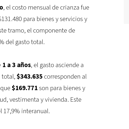
ño
, el costo mensual de crianza fue
$131.480 para bienes y servicios y
ste tramo, el componente de
% del gasto total.
e
1 a 3 años
, el gasto asciende a
 total,
$343.635
corresponden al
s que
$169.771
son para bienes y
ud, vestimenta y vivienda. Este
 17,9% interanual.