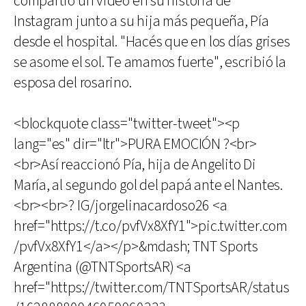
compartió un video en su historia de
Instagram junto a su hija más pequeña, Pía
desde el hospital. "Hacés que en los días grises
se asome el sol. Te amamos fuerte", escribió la
esposa del rosarino.
<blockquote class="twitter-tweet"><p
lang="es" dir="ltr">PURA EMOCIÓN ?<br>
<br>Así reaccionó Pía, hija de Angelito Di
María, al segundo gol del papá ante el Nantes.
<br><br>? IG/jorgelinacardoso26 <a
href="https://t.co/pvfVx8XfY1">pic.twitter.com
/pvfVx8XfY1</a></p>&mdash; TNT Sports
Argentina (@TNTSportsAR) <a
href="https://twitter.com/TNTSportsAR/status